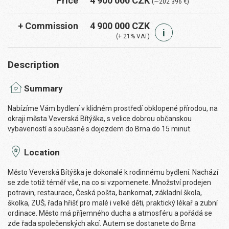
Price
4 900 000 CZK
(∼202 396 €)
+ Commission
4 900 000 CZK
i
(+ 21% VAT)
Description
Summary
Nabízíme Vám bydlení v klidném prostředí obklopené přírodou, na
okraji města Veverská Bítýška, s velice dobrou občanskou
vybaveností a současně s dojezdem do Brna do 15 minut.
Location
Město Veverská Bítýška je dokonalé k rodinnému bydlení. Nachází
se zde totiž téměř vše, na co si vzpomenete. Množství prodejen
potravin, restaurace, Česká pošta, bankomat, základní škola,
školka, ZUŠ, řada hřišť pro malé i velké děti, praktický lékař a zubní
ordinace. Město má příjemného ducha a atmosféru a pořádá se
zde řada společenských akcí. Autem se dostanete do Brna