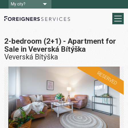
My city?
2-bedroom (2+1) - Apartment for
Sale in Veverská Bítýška
Veverská Bítýška
RESERVED