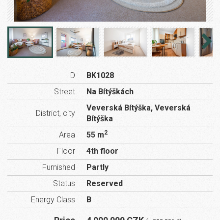
ID
BK1028
Street
Na Bítýškách
Veverská Bítýška, Veverská
District, city
Bítýška
2
Area
55 m
Floor
4th floor
Furnished
Partly
Status
Reserved
Energy Class
B