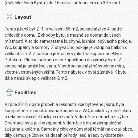
(městské části Bystrc) do 15 minut, autobusem do 30 minut.
Layout
Tento pěkný byt 2+1, o velikosti 55 m2, se nachází ve 4. patře
cihlového domu. Z chodby bytu je možné se dostat do všech
místností. A to do samostatné kuchyně, ložnice, obývacího pokoje,
WC, koupelny a komory. Z obývacího pokoje je vstup na balkon o
velikosti 5 m2. Z balkonu je krásný výhled na kopce nad Bílým
Potokem. Plocha balkonu není započítána do výměry bytu. V
koupelně je umístěna vana. V bytě se nachází nábytek na míru,
včetně vestavěných skříní. Tento nábytek v bytě zůstává. K bytu
dále náleží sklep o velikosti 2 m2.
Facilities
V roce 2010 v bytě proběhla rekonstrukce bytového jádra, byla
kompletně zrekonstruovaná koupelna a WC, došlo k výměně oken
a rekonstrukci elektrických rozvodů. V domě se nenachází výtah.
Orientace bytu je jihozápadní. V domě je k dispozici společná
sušárna a kolárna. Samotný cihlový dům stojí téměř na okraji obce,
díky čemuž je člověk na dosah přírody, lesů a řady cyklostezek.