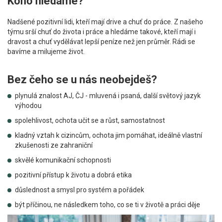
Koho hledáme?
Nadšené pozitivní lidi, kteří mají drive a chuť do práce. Z našeho
týmu srší chuť do života i práce a hledáme takové, kteří mají i
dravost a chuť vydělávat lepší peníze než jen průměr. Rádi se
bavíme a milujeme život.
Bez čeho se u nás neobejdeš?
plynulá znalost AJ, ČJ - mluvená i psaná, další světový jazyk
výhodou
spolehlivost, ochota učit se a růst, samostatnost
kladný vztah k cizincům, ochota jim pomáhat, ideálně vlastní
zkušenosti ze zahraniční
skvělé komunikační schopnosti
pozitivní přístup k životu a dobrá etika
důslednost a smysl pro systém a pořádek
být příčinou, ne následkem toho, co se ti v životě a práci děje