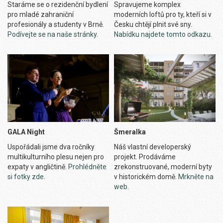
Staráme se o rezidenční bydlení
Spravujeme komplex
pro mladé zahraniční
moderních loftů pro ty, kteří si v
profesionály a studenty v Brně.
Česku chtějí plnit své sny.
Podívejte se na naše stránky
.
Nabídku najdete tomto odkazu
.
Šmeralka
GALA Night
Náš vlastní developerský
Uspořádali jsme dva ročníky
projekt. Prodáváme
multikulturního plesu nejen pro
zrekonstruované, moderní byty
expaty v angličtině.
Prohlédněte
v historickém domě.
Mrkněte na
si fotky zde
.
web
.