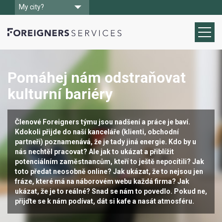
My city?
Pomáhej nám odstraňovat
kulturní bariéry
Členové Foreigners týmu jsou nadšení a práce je baví.
Kdokoli přijde do naší kanceláře (klienti, obchodní
partneři) poznamenává, že je tady jiná energie. Kdo by u
nás nechtěl pracovat? Ale jak to ukázat a přiblížit
potenciálním zaměstnancům, kteří to ještě nepocítili? Jak
toto předat neosobně online? Jak ukázat, že to nejsou jen
fráze, které má na náborovém webu každá firma? Jak
ukázat, že je to reálné? Snad se nám to povedlo. Pokud ne,
přijďte se k nám podívat, dát si kafe a nasát atmosféru.