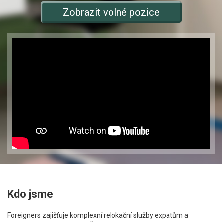
Zobrazit volné pozice
Kdo jsme
Foreigners zajišťuje komplexní relokační služby expatům a