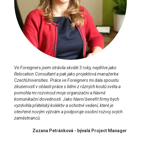
Práce n
Ve Foreigners jsem strávila skvělé 3 roky, nejdříve jako
Foreign
lo
Relocation Consultant a pak jako projektová manažerka
rutinní
 som
CzechUniversities. Práce ve Foreigners mi dala spoustu
obrovsk
alej,
zkušeností v oblasti práce s lidmi z různých koutů světa a
poznáva
ra
pomohla mi rozvinout moje organizačni a hlavně
při kaž
sluplná
komunikační dovednosti. Jako hlavní benefit firmy bych
lidí, kt
enne
vyzdvihla přátelský kolektiv a ochotné vedení, které je
republi
otevřené novým výzvám a podporuje osobní rozvoj svých
zaměstnanců.
 často
Zuzana Petránková - bývalá Project Manager