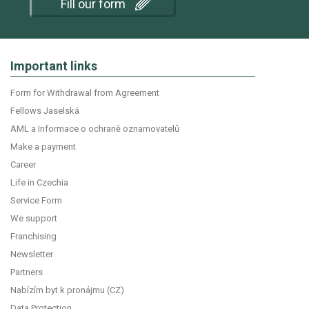
Fill our form
Important links
Form for Withdrawal from Agreement
Fellows Jaselská
AML a Informace o ochraně oznamovatelů
Make a payment
Career
Life in Czechia
Service Form
We support
Franchising
Newsletter
Partners
Nabízím byt k pronájmu (CZ)
Data Protection