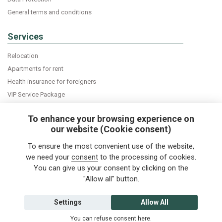
General terms and conditions
Services
Relocation
Apartments for rent
Health insurance for foreigners
VIP Service Package
Declaration of accommodation
To enhance your browsing experience on
our website (Cookie consent)
Do you want news about expats in Czech Republic
To ensure the most convenient use of the website,
directly into your e-mail box?
we need your
consent
to the processing of cookies.
You can give us your consent by clicking on the
"Allow all" button.
Follow us
Settings
Allow All
You can refuse consent
here
.