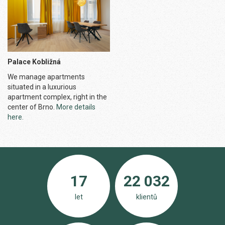
Palace Kobližná
We manage apartments
situated in a luxurious
apartment complex, right in the
center of Brno.
More details
here.
17
22 032
let
klientů