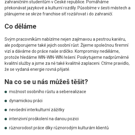
zahraničním studentům v České republice. Pomáháme
překonávat jazykové a kulturní rozdíly. Působíme v šesti městech a
plánujeme se skrze franchise síť rozšiřovat i do zahraničí.
Co děláme
Svým pracovníkům nabízíme nejen zajímavou a pestrou kariéru,
ale podporujeme také jejich osobní růst. Žijeme společnou firemní
vizí a dáváme do práce naše srdíčko. Kompromisy neděláme,
protože hledáme WIN-WIN-WIN řešení. Poskytujeme nadprůměrně
kvalitní služby a jsme za ně také kvalitně zaplaceni. Ctíme pravidlo,
že se vydaná energie rovná přijaté.
Na co se u nás můžeš těšit?
možnost osobního růstu a seberealizace
dynamickou práci
nevšední interkulturní zážitky
intenzivní proškolení na danou pozici
různorodost práce díky různorodým kulturám klientů