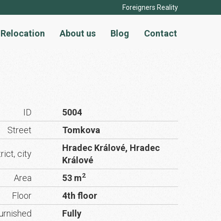
Foreigners Reality
Relocation
About us
Blog
Contact
ID
5004
Street
Tomkova
Hradec Králové, Hradec
rict, city
Králové
2
Area
53 m
Floor
4th floor
urnished
Fully