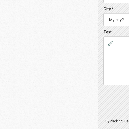
City *
Text
By clicking 'S