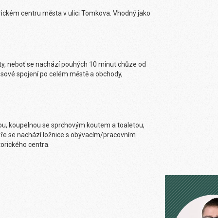
ickém centru města v ulici Tomkova. Vhodný jako
nty, neboť se nachází pouhých 10 minut chůze od
usové spojení po celém městě a obchody,
ou, koupelnou se sprchovým koutem a toaletou,
tře se nachází ložnice s obývacím/pracovním
torického centra.