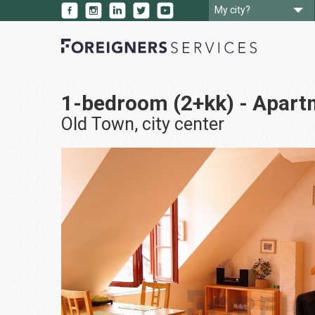
My city?
1-bedroom (2+kk) - Apartm
Old Town, city center