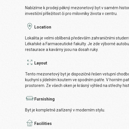
Nabízíme k prodeji pěkný mezonetový byt v samém histor
investiční příležitost či pro milovníky života v centru.
Location
Lokalita je velmi oblíbená především zahraničními stude
Lékařské a Farmaceutické fakulty. Je zde výborné autob
restaurace a kavárny jsou na dosah ruky.
Layout
Tento mezonetový byt je dispozičně řešen vstupní chodb
kuchyní s jídelním koutem ve spodním patře. V horním pa
prostorem. Ze všech oken je krásný výhled na střechy his
Furnishing
Byt je kompletně zařízený v moderním stylu.
Facilities