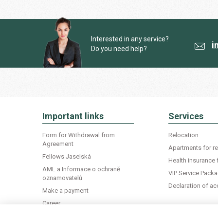
Interested in any service?
i
Do you need help?
Important links
Services
Form for Withdrawal from
Relocation
Agreement
Apartments for re
Fellows Jaselská
Health insurance 
AML a Informace o ochraně
VIP Service Pack
oznamovatelů
Declaration of 
Make a payment
Career
Life in Czechia