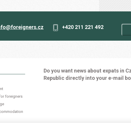
nfo@foreigners.cz
+420 211 221 492
Do you want news about expats in C
Republic directly into your e-mail b
nt
for foreigners
age
accommodation