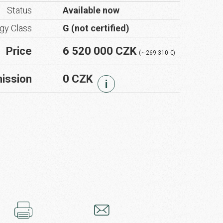
Status
Available now
gy Class
G (not certified)
Price
6 520 000 CZK
(∼269 310 €)
ission
0 CZK
i