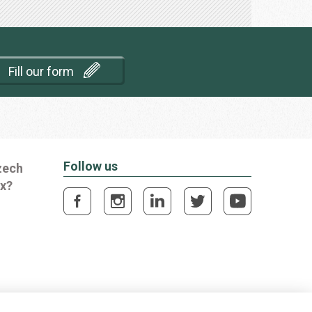
Fill our form
Follow us
zech
ox?